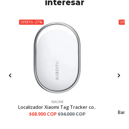
interesar
OFERTA -27%
OFER
XIAOMI
Localizador Xiaomi Tag Tracker co..
Band
$68.900 COP
$94.000 COP