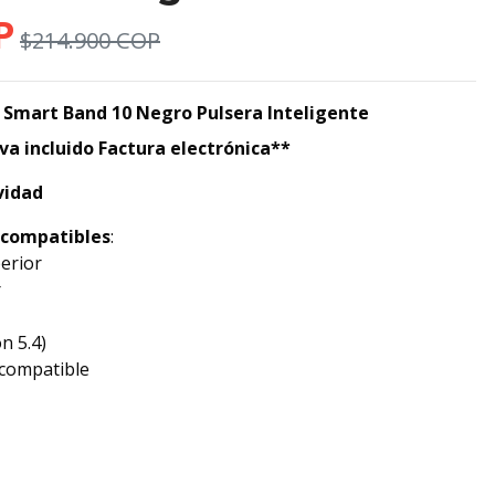
P
$214.900 COP
Smart Band 10 Negro Pulsera Inteligente
va incluido Factura electrónica**
vidad
 compatibles
:
perior
r
n 5.4)
 compatible