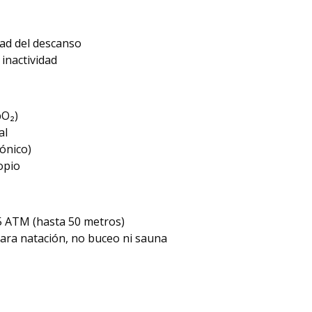
dad del descanso
 inactividad
pO₂)
al
ónico)
opio
 5 ATM (hasta 50 metros)
para natación, no buceo ni sauna