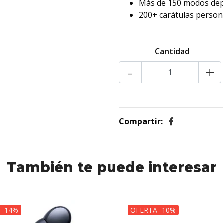
Más de 150 modos dep
200+ carátulas person
Cantidad
-
+
Compartir:
También te puede interesar
 -14%
OFERTA -10%