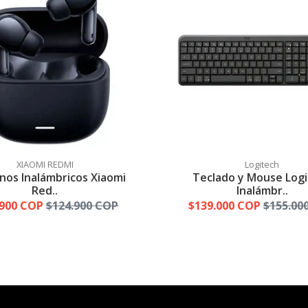
XIAOMI REDMI
Logitech
nos Inalámbricos Xiaomi
Teclado y Mouse Log
Red..
Inalámbr..
.900 COP
$124.900 COP
$139.000 COP
$155.00