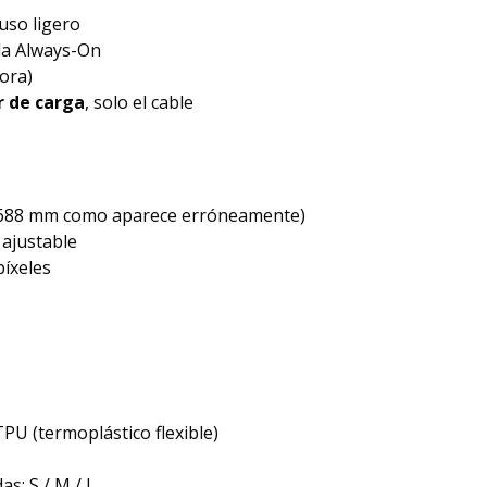
uso ligero
lla Always-On
ora)
r de carga
, solo el cable
688 mm como aparece erróneamente)
, ajustable
píxeles
TPU (termoplástico flexible)
as: S / M / L