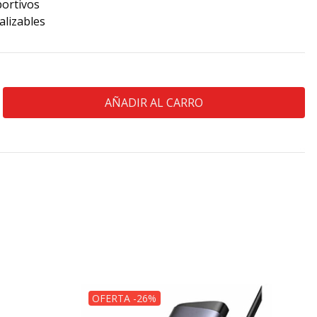
ortivos
alizables
OFERTA -26%