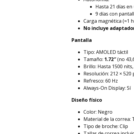
Hasta 21 días en 
9 días con panta
Carga magnética (≈1 h
No incluye adaptado
Pantalla
Tipo: AMOLED táctil
Tamaño:
1.72″
(no 43,
Brillo: Hasta 1500 nits
Resolución: 212 × 520 
Refresco: 60 Hz
Always-On Display: Sí
Diseño físico
Color: Negro
Material de la correa: 
Tipo de broche: Clip
Tallas de correa incluid