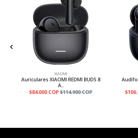
XIAOMI
Auriculares XIAOMI REDMI BUDS 8
Audífo
A..
$84.000 COP
$114.900 COP
$106