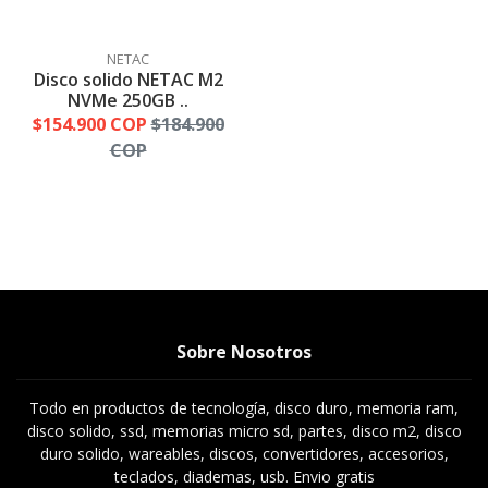
NETAC
Disco solido NETAC M2
NVMe 250GB ..
$154.900 COP
$184.900
COP
Sobre Nosotros
Todo en productos de tecnología, disco duro, memoria ram,
disco solido, ssd, memorias micro sd, partes, disco m2, disco
duro solido, wareables, discos, convertidores, accesorios,
teclados, diademas, usb. Envio gratis