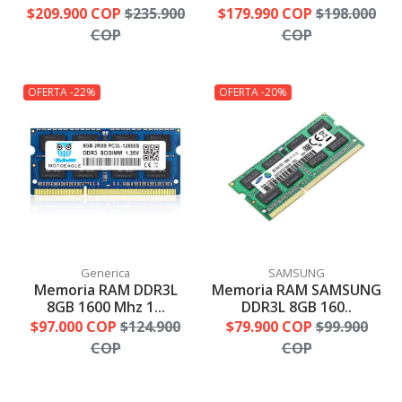
$209.900 COP
$235.900
$179.990 COP
$198.000
COP
COP
OFERTA -22%
OFERTA -20%
Generica
SAMSUNG
Memoria RAM DDR3L
Memoria RAM SAMSUNG
8GB 1600 Mhz 1...
DDR3L 8GB 160..
$97.000 COP
$124.900
$79.900 COP
$99.900
COP
COP