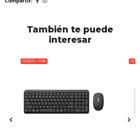
Compartir:
También te puede
interesar
OFERTA -10%
OFER