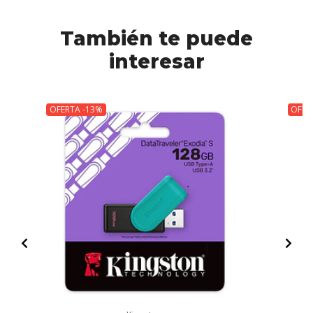
También te puede
interesar
OFERTA -13%
OFER