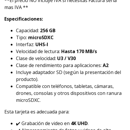
**El precio NO incluye IVA si necesitas Factura seria
mas IVA **
Especificaciones:
Capacidad:
256 GB
Tipo:
microSDXC
Interfaz:
UHS-I
Velocidad de lectura:
Hasta 170 MB/s
Clase de velocidad:
U3 / V30
Clase de rendimiento para aplicaciones:
A2
Incluye adaptador SD (según la presentación del
producto).
Compatible con teléfonos, tabletas, cámaras,
drones, consolas y otros dispositivos con ranura
microSDXC.
Esta tarjeta es adecuada para:
✔️ Grabación de video en
4K UHD
.