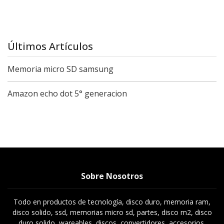
Últimos Artículos
Memoria micro SD samsung
Amazon echo dot 5° generacion
Sobre Nosotros
Todo en productos de tecnología, disco duro, memoria ram,
disco solido, ssd, memorias micro sd, partes, disco m2, disco
duro solido, wareables, discos, convertidores, accesorios,