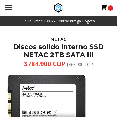
0
Envío Gratis 100% - Contraentrega Bogota
NETAC
Discos solido interno SSD
NETAC 2TB SATA III
$784.900 COP
$865.900 COP