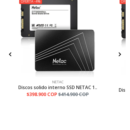
OFERTA -4%
OFER
NETAC
Discos solido interno SSD NETAC 1..
Disc
$398.900 COP
$414.900 COP