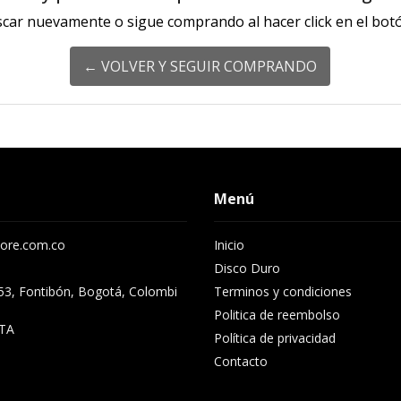
scar nuevamente o sigue comprando al hacer click en el botó
← VOLVER Y SEGUIR COMPRANDO
Menú
ore.com.co
Inicio
Disco Duro
53, Fontibón, Bogotá, Colombi
Terminos y condiciones
Politica de reembolso
TA
Política de privacidad
Contacto