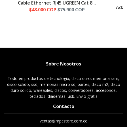
Cable Ethernet RJ45 UGREEN Cat 8 ..
Adap
$48.000 COP
$75.900 COP
Sobre Nosotros
Todo en productos de tecnología, disco duro, memoria ram,
disco solido, ssd, memorias micro sd, partes, disco m2, disco
duro solido, wareables, discos, convertidores, accesorios,
teclados, diademas, usb. Envio gratis
Contacto
ventas@mpcstore.com.co